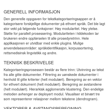
GENERELL INFORMASJON
Den generelle oppgaven for tekstkategoriseringsappen er å
kategorisere forskjellige dokumenter på ethvert språk. Det ble lagt
stor vekt på følgende funksjoner: Høy modularitet. Høy ytelse.
Støtte for parallell prosessering. Modulariteten i kildekoden lar
brukeren endre oppførselen til alle prosedyretrinn. Hele
applikasjonen er utvidbar med enkle plugins. Mulige
anvendelsesområder: språkidentifikasjon, korpussortering,
rettsmedisinsk lingvistikk og andre.
TEKNISK BESKRIVELSE
Kategoriseringsprosessen består av flere trinn: Utvinning av tekst
fra alle gitte dokumenter. Filtrering av uønskede dokumenter i
henhold til gitte kriterier (helt modulært). Beregning av en vektor
for ethvert dokument (helt modulært). Beregning av avstandene
(helt modulært). Hierarkisk agglomerativ klustering. Den endelige
metoden avhenger av deployert modul. Visualiser et binært tre
som representerer relasjoner mellom tekstene (dendrogram).
VEKTORER & AVSTANDSBEREGNING