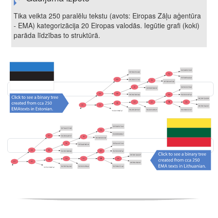
Tika veikta 250 paralēlu tekstu (avots: Eiropas Zāļu aģentūra
- EMA) kategorizācija 20 Eiropas valodās. Iegūtie grafi (koki)
parāda līdzības to struktūrā.