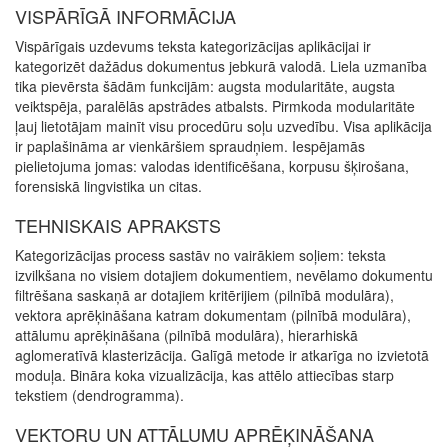
VISPĀRĪGĀ INFORMĀCIJA
Vispārīgais uzdevums teksta kategorizācijas aplikācijai ir
kategorizēt dažādus dokumentus jebkurā valodā. Liela uzmanība
tika pievērsta šādām funkcijām: augsta modularitāte, augsta
veiktspēja, paralēlās apstrādes atbalsts. Pirmkoda modularitāte
ļauj lietotājam mainīt visu procedūru soļu uzvedību. Visa aplikācija
ir paplašināma ar vienkāršiem spraudņiem. Iespējamās
pielietojuma jomas: valodas identificēšana, korpusu šķirošana,
forensiskā lingvistika un citas.
TEHNISKAIS APRAKSTS
Kategorizācijas process sastāv no vairākiem soļiem: teksta
izvilkšana no visiem dotajiem dokumentiem, nevēlamo dokumentu
filtrēšana saskaņā ar dotajiem kritērijiem (pilnībā modulāra),
vektora aprēķināšana katram dokumentam (pilnībā modulāra),
attālumu aprēķināšana (pilnībā modulāra), hierarhiskā
aglomeratīvā klasterizācija. Galīgā metode ir atkarīga no izvietotā
moduļa. Bināra koka vizualizācija, kas attēlo attiecības starp
tekstiem (dendrogramma).
VEKTORU UN ATTĀLUMU APRĒĶINĀŠANA